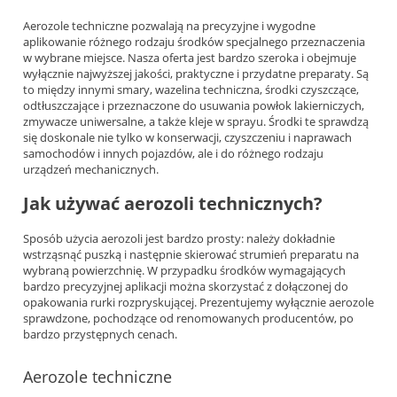
Aerozole techniczne pozwalają na precyzyjne i wygodne
aplikowanie różnego rodzaju środków specjalnego przeznaczenia
w wybrane miejsce. Nasza oferta jest bardzo szeroka i obejmuje
wyłącznie najwyższej jakości, praktyczne i przydatne preparaty. Są
to między innymi smary, wazelina techniczna, środki czyszczące,
odtłuszczające i przeznaczone do usuwania powłok lakierniczych,
zmywacze uniwersalne, a także kleje w sprayu. Środki te sprawdzą
się doskonale nie tylko w konserwacji, czyszczeniu i naprawach
samochodów i innych pojazdów, ale i do różnego rodzaju
urządzeń mechanicznych.
Jak używać aerozoli technicznych?
Sposób użycia aerozoli jest bardzo prosty: należy dokładnie
wstrząsnąć puszką i następnie skierować strumień preparatu na
wybraną powierzchnię. W przypadku środków wymagających
bardzo precyzyjnej aplikacji można skorzystać z dołączonej do
opakowania rurki rozpryskującej. Prezentujemy wyłącznie aerozole
sprawdzone, pochodzące od renomowanych producentów, po
bardzo przystępnych cenach.
Aerozole techniczne