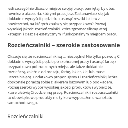
Jeśli szczególnie dbasz o miejsce swojej pracy, pamiętaj, by dbać
również o akcesoria, którymi pracujesz. Zastanawiasz się, jak
dokładnie wyczyścić pędzle lub usunąć resztki lakieru z
powierzchni, na których znalazły się przypadkowo? Poznaj
wysokiej jakości rozcieńczalniki, które zgromadziliśmy w tej
kategorii i ciesz się estetycznym i funkcjonalnym miejscem pracy.
Rozcieńczalniki – szerokie zastosowanie
Okazuje się, że rozcieńczalniki są … niezbędne! Nie tylko pozwolą Ci
dokładnie wyczyścić pędzle po skończonej pracy i usunąć farbę z
przypadkowo pobrudzonych miejsc, ale także dokładnie
rozcieńczą, zależnie od rodzaju, farbę, lakier, klej lub masę
uszczelniającą. Dodatkowo proponujemy Ci rozcieńczalniki, które
doskonale poradzą sobie z lakierem bazowym lub podkładem.
Poznaj szeroki wybór wysokiej jakości produktów i wybierz te,
które ułatwią Ci codzienną pracę. Rozcieńczalniki i rozpuszczalniki
to obowiązkowe produkty nie tylko w wyposażeniu warsztatu
samochodowego.
Rozcieńczalniki